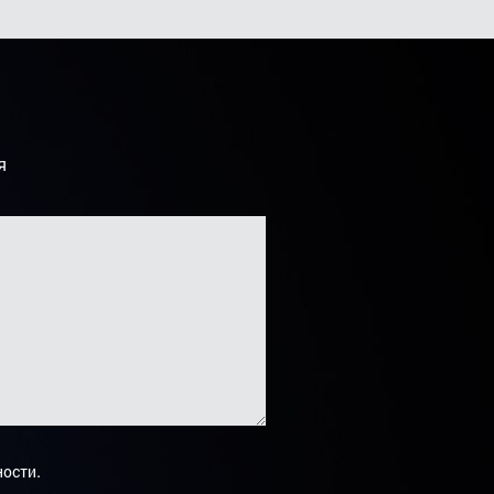
я
.
ности