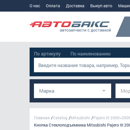
О нас
Оплата
Доставка
Выкуп авто
Маши
По артикулу
По наименованию
Марка
Мод
Главная
Catalog
Mitsubishi
Pajero III 2000>200
Кнопка Стеклоподъемника Mitsubishi Pajero III 2