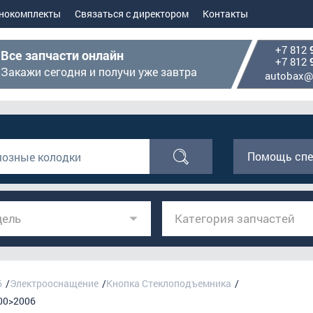
нокомплекты
Связаться с директором
Контакты
+7 812
Все запчасти онлайн
+7 812
Закажи сегодня и получи уже завтра
autobax@
Помощь спе
ель
Категория запчастей
6
Электрооснащение
Кнопка Стеклоподъемника
000>2006