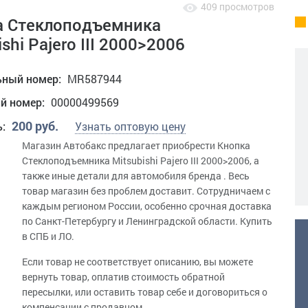
409 просмотров
а Стеклоподъемника
ishi Pajero III 2000>2006
ьный номер:
MR587944
ий номер:
00000499569
200 руб.
ь:
Узнать оптовую цену
Магазин Автобакс предлагает приобрести Кнопка
Стеклоподъемника Mitsubishi Pajero III 2000>2006, а
также иные детали для автомобиля бренда . Весь
товар магазин без проблем доставит. Сотрудничаем с
каждым регионом России, особенно срочная доставка
по Санкт-Петербургу и Ленинградской области. Купить
в СПБ и ЛО.
Если товар не соответствует описанию, вы можете
вернуть товар, оплатив стоимость обратной
пересылки, или оставить товар себе и договориться о
компенсации с продавцом.