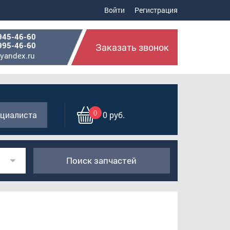
Войти
Регистрация
945-46-60
995-46-60
Заказать звонок
yandex.ru
0
циалиста
0 руб.
Поиск запчастей